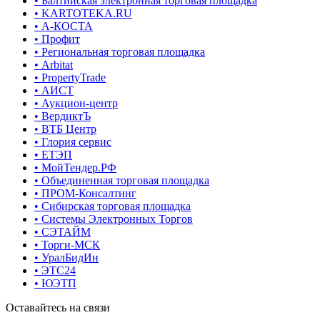
• Балтийская электронная торговая площадка
• KARTOTEKA.RU
• А-КОСТА
• Профит
• Региональная торговая площадка
• Arbitat
• PropertyTrade
• АИСТ
• Аукцион-центр
• ВердиктЪ
• ВТБ Центр
• Глория сервис
• ЕТЭП
• МойТендер.РФ
• Объединенная торговая площадка
• ПРОМ-Консалтинг
• Сибирская торговая площадка
• Системы Электронных Торгов
• СЭТАЙМ
• Торги-МСК
• УралБидИн
• ЭТС24
• ЮЭТП
Оставайтесь на связи