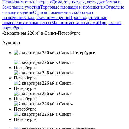
Недвижимость на торгах
Дома, таунхаусы, коттеджи
Земля и
Земельные участки
Торговые площади и помещения
Отдельно
стоящие здания
Офисы
Помещения свободного
назначения
Складские помещения
Производственные
помещения и комплексы
Машиноместа и гаражи
Продажа от
партнёров
-
2 квартиры 226 м² в Санкт-Петербурге
Аукцион