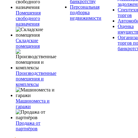
банкротству
задолжен
Персональная
Спецтехн
подборка
Помещения
торгов
недвижимости
свободного
Автомоб
назначения
Оценка
имущест
Организа
Складские
торгов п
помещения
банкротс
Производственные
помещения и
комплексы
Машиноместа и
гаражи
Продажа от
партнёров