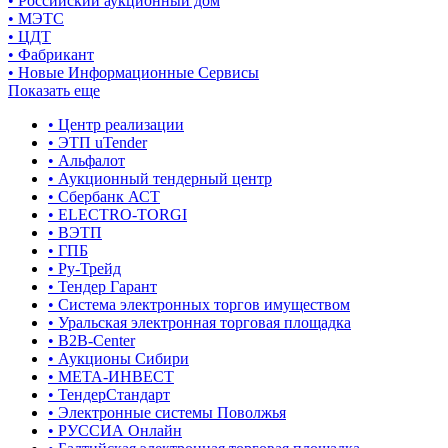
• Российский аукционный дом
• МЭТС
• ЦДТ
• Фабрикант
• Новые Информационные Сервисы
Показать еще
• Центр реализации
• ЭТП uTender
• Альфалот
• Аукционный тендерный центр
• Сбербанк АСТ
• ELECTRO-TORGI
• ВЭТП
• ГПБ
• Ру-Трейд
• Тендер Гарант
• Система электронных торгов имуществом
• Уральская электронная торговая площадка
• B2B-Center
• Аукционы Сибири
• МЕТА-ИНВЕСТ
• ТендерСтандарт
• Электронные системы Поволжья
• РУССИА Онлайн