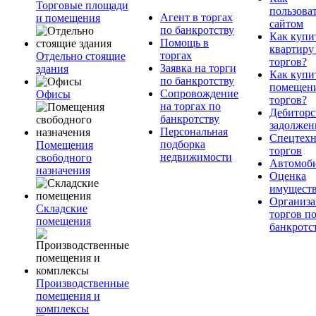
Торговые площади
пользова
Агент в торгах
и помещения
сайтом
по банкротству
Как купи
Помощь в
квартиру
торгах
Отдельно стоящие
торгов?
Заявка на торги
здания
Как купи
по банкротству
помещени
Сопровождение
Офисы
торгов?
на торгах по
Дебиторс
банкротству
задолжен
Персональная
Спецтехн
подборка
Помещения
торгов
недвижимости
свободного
Автомоб
назначения
Оценка
имущест
Организа
Складские
торгов п
помещения
банкротс
Производственные
помещения и
комплексы