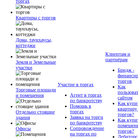
торгах
Квартиры с торгов
Дома, таунхаусы,
коттеджи
Клиентам и
партнёрам
Земля и Земельные
участки
Бридж -
финанси
торгов
Участие в торгах
Как
Торговые площади
пользова
Агент в торгах
и помещения
сайтом
по банкротству
Как купи
Помощь в
квартиру
торгах
Отдельно стоящие
торгов?
Заявка на торги
здания
Как купи
по банкротству
помещени
Сопровождение
Офисы
торгов?
на торгах по
Дебиторс