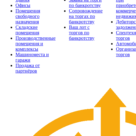
Офисы
по банкротству
приобрет
Помещения
Сопровождение
коммерче
свободного
на торгах по
недвижи
назначения
банкротству
Дебиторс
Складские
Ваш лот с
задолжен
помещения
торгов по
Спецтехн
Производственные
банкротству
торгов
помещения и
Автомоб
комплексы
Организа
Машиноместа и
торгов
гаражи
Продажа от
партнёров