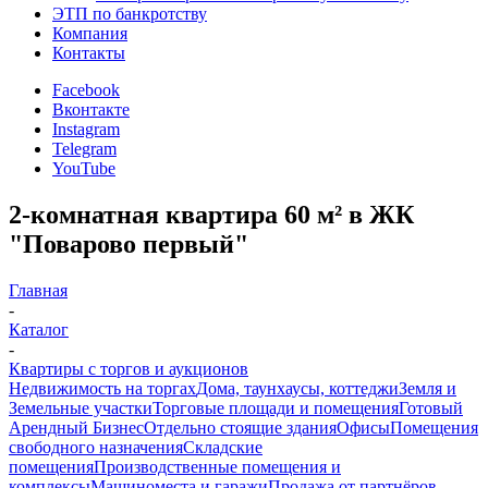
ЭТП по банкротству
Компания
Контакты
Facebook
Вконтакте
Instagram
Telegram
YouTube
2-комнатная квартира 60 м² в ЖК
"Поварово первый"
Главная
-
Каталог
-
Квартиры с торгов и аукционов
Недвижимость на торгах
Дома, таунхаусы, коттеджи
Земля и
Земельные участки
Торговые площади и помещения
Готовый
Арендный Бизнес
Отдельно стоящие здания
Офисы
Помещения
свободного назначения
Складские
помещения
Производственные помещения и
комплексы
Машиноместа и гаражи
Продажа от партнёров