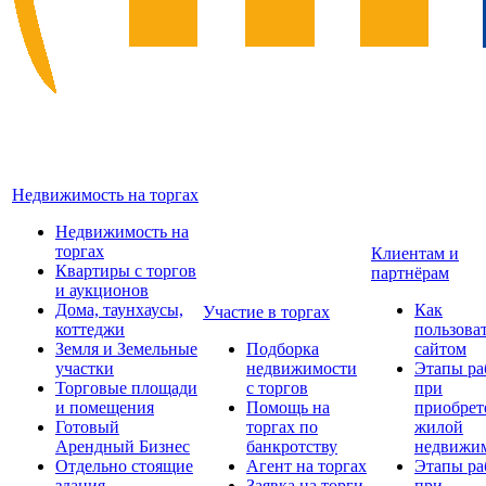
Недвижимость на торгах
Недвижимость на
торгах
Клиентам и
Квартиры с торгов
партнёрам
и аукционов
Дома, таунхаусы,
Как
Участие в торгах
коттеджи
пользова
Земля и Земельные
Подборка
сайтом
участки
недвижимости
Этапы ра
Торговые площади
с торгов
при
и помещения
Помощь на
приобрет
Готовый
торгах по
жилой
Арендный Бизнес
банкротству
недвижи
Отдельно стоящие
Агент на торгах
Этапы ра
здания
Заявка на торги
при