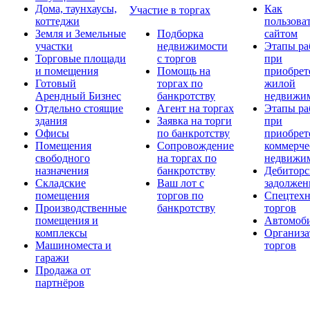
Дома, таунхаусы,
Как
Участие в торгах
коттеджи
пользова
Земля и Земельные
Подборка
сайтом
участки
недвижимости
Этапы ра
Торговые площади
с торгов
при
и помещения
Помощь на
приобрет
Готовый
торгах по
жилой
Арендный Бизнес
банкротству
недвижи
Отдельно стоящие
Агент на торгах
Этапы ра
здания
Заявка на торги
при
Офисы
по банкротству
приобрет
Помещения
Сопровождение
коммерче
свободного
на торгах по
недвижи
назначения
банкротству
Дебиторс
Складские
Ваш лот с
задолжен
помещения
торгов по
Спецтехн
Производственные
банкротству
торгов
помещения и
Автомоб
комплексы
Организа
Машиноместа и
торгов
гаражи
Продажа от
партнёров