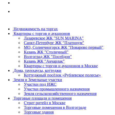
Недвижимость на торгах
Квартиры с торгов и аукционов
Лазаревское ЖК "SUN MARINA"
Санкт-Петербург ЖК "Платинум"
МО, Солнечногорск ЖК "Поварово первый"
Казань ЖК "Столичный"
Волгоград ЖК "Посейдон"
Казань ЖК "Акчарлак"
Квартиры с торгов и аукционов в Москве
Дома, таунхаусы, коттеджи
Коттеджный посёлок «Рублевское полесье»
Земля и Земельные участки
Участки под ИЖС
Участки промышленного назначения
Земля сельскохозяйственного назначения
Торговые площади и помещения
Стрит ритейл в Москве
Торговые помещения в Волгограде
Торговые здания