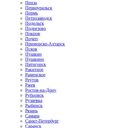
Пенза
Первоуральск
Пермь
Петрозаводск
Подольск
Подрезово
Покров
Почеп
Приморско-Ахтарск
Псков
Пушкин
Пушкино
Пятигорск
Ракитное
Раменское
Реутов
Ржев
Ростов-на-Дону
Рубцовск
Рузаевка
Рыбинск
Рязань
Самара
Санкт-Петербург
Саранск