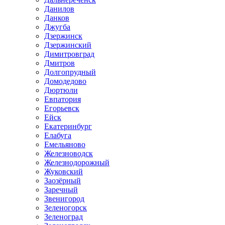
Данилов
Данков
Джугба
Дзержинск
Дзержинский
Димитровград
Дмитров
Долгопрудный
Домодедово
Дюртюли
Евпатория
Егорьевск
Ейск
Екатеринбург
Елабуга
Емельяново
Железноводск
Железнодорожный
Жуковский
Заозёрный
Заречный
Звенигород
Зеленогорск
Зеленоград