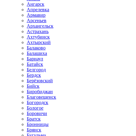
Ангарск
Апрелевка
Армавир
Арсеньев
Архангельск
Астрахань
Ахтубинск
Ахтырский
Балаково
Балашиха
Барнаул
Батайск
Белгород
Бердск
Берёзовский
Бийск
Биробиджан
Благовещенск
Богородск
Бологое
Боровичи
Братск
Бронницы
Брянск
Бугульма