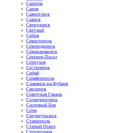
Саратов
Саров
Саяногорск
Саянск
Свердловск
Светлый
Себеж
Севастополь
Северодвинск
Семикаракорск
Сергиев-Посад
Серпухов
Сестрорецк
Сибай
Симферополь
Славянск-на-Кубани
Смоленск
Советская Гавань
Солнечногорск
Сосновый Бор
Сочи
Среднеуральск
Ставрополь
Старый Оскол
Стерлитамак