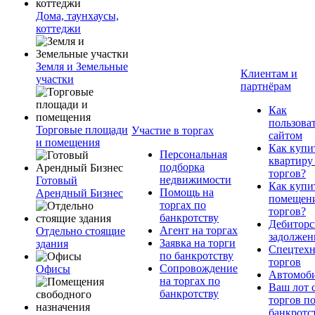
Дома, таунхаусы,
коттеджи
Земля и Земельные
Клиентам и
участки
партнёрам
Как
пользова
Торговые площади
Участие в торгах
сайтом
и помещения
Как купи
Персональная
квартиру
подборка
торгов?
недвижимости
Готовый
Как купи
Помощь на
Арендный Бизнес
помещени
торгах по
торгов?
банкротству
Дебиторс
Агент на торгах
Отдельно стоящие
задолжен
Заявка на торги
здания
Спецтехн
по банкротству
торгов
Сопровождение
Офисы
Автомоб
на торгах по
Ваш лот 
банкротству
торгов п
банкротс