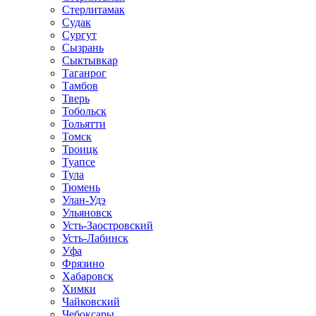
Стерлитамак
Судак
Сургут
Сызрань
Сыктывкар
Таганрог
Тамбов
Тверь
Тобольск
Тольятти
Томск
Троицк
Туапсе
Тула
Тюмень
Улан-Удэ
Ульяновск
Усть-Заостровский
Усть-Лабинск
Уфа
Фрязино
Хабаровск
Химки
Чайковский
Чебоксары