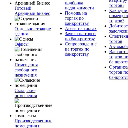
квартиру
подборка
торгов?
недвижимости
Готовый
Как купи
Помощь на
Арендный Бизнес
помещени
торгах по
торгов?
банкротству
Дебиторс
Агент на торгах
Отдельно стоящие
задолжен
Заявка на торги
здания
Спецтехн
по банкротству
торгов
Сопровождение
Офисы
Автомоб
на торгах по
Ваш лот 
банкротству
торгов п
банкротс
Помещения
Организа
свободного
торгов п
назначения
банкротс
Складские
помещения
Производственные
помещения и