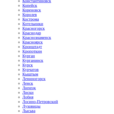
Константиновск
Копейск
Кореновск
Королев
Кострома
Котельники
Красногорск
Краснодар
Краснознаменск
Красноярск
Кронштадт
Кропоткин
Курган
Курганинск
Курск
Курчатов
Кыштым
Лениногорск
Ленск
Липецк
Лиски
Лобня
Лосино-Петровский
Луховицы
Лысьва