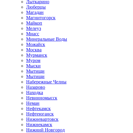
Лыткарино
Люберцы
Магадан
Магнитогорск
Майкоп
Мелеуз
Миасс
Минеральные Воды
Можайск
Москва
Мурманск
Муром
Мыски
Мытищи
Мытищи
Набережные Челны
Назарово
Находка
Невинномысск
Неман
Нефтекамск
Нефтеюганск
Нижневартовск
Нижнекамск
Нижний Новгород