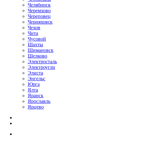
Челябинск
Черемхово
Череповец
Черняховск
Чехов
Чита
Чусовой
Шахты
Шимановск
Щелково
Электросталь
Электроугли
Элиста
Энгельс
Юрга
Ялта
Яранск
Ярославль
Ярцево