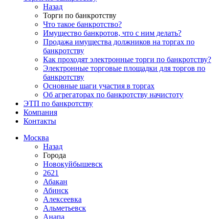
Назад
Торги по банкротству
Что такое банкротство?
Имущество банкротов, что с ним делать?
Продажа имущества должников на торгах по
банкротству
Как проходят электронные торги по банкротству?
Электронные торговые площадки для торгов по
банкротству
Основные шаги участия в торгах
Об агрегаторах по банкротству начистоту
ЭТП по банкротству
Компания
Контакты
Москва
Назад
Города
Новокуйбышевск
2621
Абакан
Абинск
Алексеевка
Альметьевск
Анапа