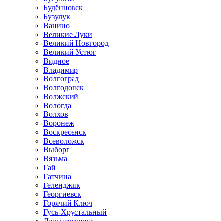
Будённовск
Бузулук
Ванино
Великие Луки
Великий Новгород
Великий Устюг
Видное
Владимир
Волгоград
Волгодонск
Волжский
Вологда
Волхов
Воронеж
Воскресенск
Всеволожск
Выборг
Вязьма
Гай
Гатчина
Геленджик
Георгиевск
Горячий Ключ
Гусь-Хрустальный
Дальнереченск