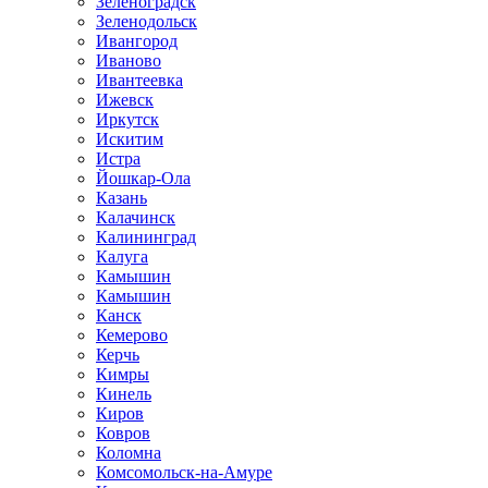
Зеленоградск
Зеленодольск
Ивангород
Иваново
Ивантеевка
Ижевск
Иркутск
Искитим
Истра
Йошкар-Ола
Казань
Калачинск
Калининград
Калуга
Камышин
Камышин
Канск
Кемерово
Керчь
Кимры
Кинель
Киров
Ковров
Коломна
Комсомольск-на-Амуре