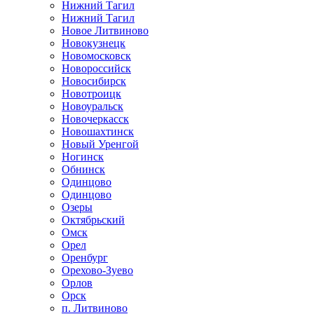
Нижний Тагил
Нижний Тагил
Новое Литвиново
Новокузнецк
Новомосковск
Новороссийск
Новосибирск
Новотроицк
Новоуральск
Новочеркасск
Новошахтинск
Новый Уренгой
Ногинск
Обнинск
Одинцово
Одинцово
Озеры
Октябрьский
Омск
Орел
Оренбург
Орехово-Зуево
Орлов
Орск
п. Литвиново