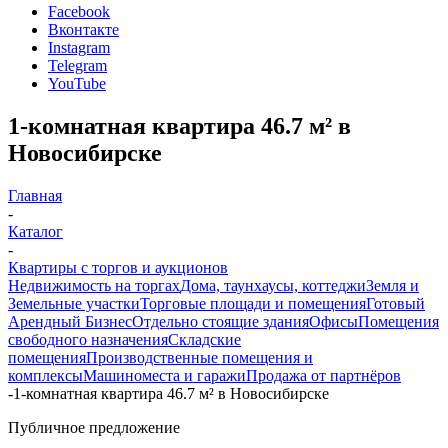
Facebook
Вконтакте
Instagram
Telegram
YouTube
1-комнатная квартира 46.7 м² в
Новосибирске
Главная
-
Каталог
-
Квартиры с торгов и аукционов
Недвижимость на торгах
Дома, таунхаусы, коттеджи
Земля и
Земельные участки
Торговые площади и помещения
Готовый
Арендный Бизнес
Отдельно стоящие здания
Офисы
Помещения
свободного назначения
Складские
помещения
Производственные помещения и
комплексы
Машиноместа и гаражи
Продажа от партнёров
-
1-комнатная квартира 46.7 м² в Новосибирске
Публичное предложение