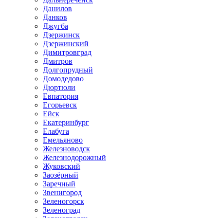
Данилов
Данков
Джугба
Дзержинск
Дзержинский
Димитровград
Дмитров
Долгопрудный
Домодедово
Дюртюли
Евпатория
Егорьевск
Ейск
Екатеринбург
Елабуга
Емельяново
Железноводск
Железнодорожный
Жуковский
Заозёрный
Заречный
Звенигород
Зеленогорск
Зеленоград