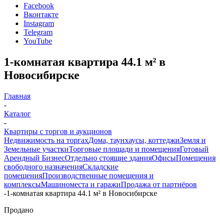
Facebook
Вконтакте
Instagram
Telegram
YouTube
1-комнатая квартира 44.1 м² в
Новосибирске
Главная
-
Каталог
-
Квартиры с торгов и аукционов
Недвижимость на торгах
Дома, таунхаусы, коттеджи
Земля и
Земельные участки
Торговые площади и помещения
Готовый
Арендный Бизнес
Отдельно стоящие здания
Офисы
Помещения
свободного назначения
Складские
помещения
Производственные помещения и
комплексы
Машиноместа и гаражи
Продажа от партнёров
-
1-комнатая квартира 44.1 м² в Новосибирске
Продано