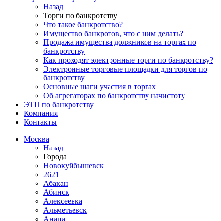
Назад
Торги по банкротству
Что такое банкротство?
Имущество банкротов, что с ним делать?
Продажа имущества должников на торгах по
банкротству
Как проходят электронные торги по банкротству?
Электронные торговые площадки для торгов по
банкротству
Основные шаги участия в торгах
Об агрегаторах по банкротству начистоту
ЭТП по банкротству
Компания
Контакты
Москва
Назад
Города
Новокуйбышевск
2621
Абакан
Абинск
Алексеевка
Альметьевск
Анапа