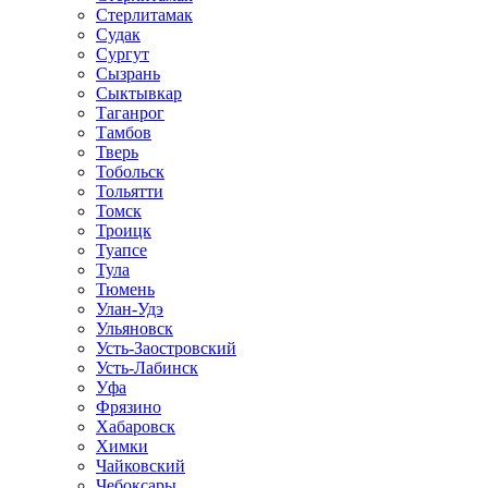
Стерлитамак
Судак
Сургут
Сызрань
Сыктывкар
Таганрог
Тамбов
Тверь
Тобольск
Тольятти
Томск
Троицк
Туапсе
Тула
Тюмень
Улан-Удэ
Ульяновск
Усть-Заостровский
Усть-Лабинск
Уфа
Фрязино
Хабаровск
Химки
Чайковский
Чебоксары