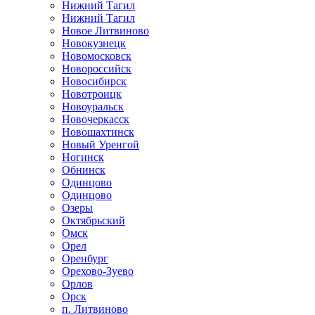
Нижний Тагил
Нижний Тагил
Новое Литвиново
Новокузнецк
Новомосковск
Новороссийск
Новосибирск
Новотроицк
Новоуральск
Новочеркасск
Новошахтинск
Новый Уренгой
Ногинск
Обнинск
Одинцово
Одинцово
Озеры
Октябрьский
Омск
Орел
Оренбург
Орехово-Зуево
Орлов
Орск
п. Литвиново