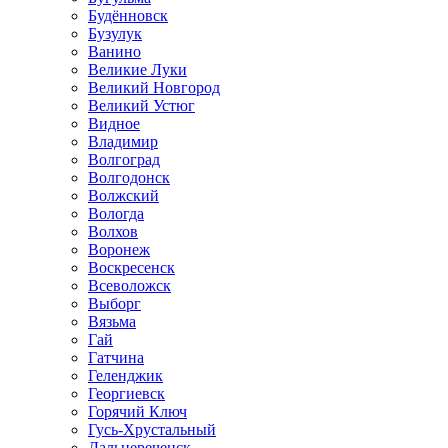
Будённовск
Бузулук
Ванино
Великие Луки
Великий Новгород
Великий Устюг
Видное
Владимир
Волгоград
Волгодонск
Волжский
Вологда
Волхов
Воронеж
Воскресенск
Всеволожск
Выборг
Вязьма
Гай
Гатчина
Геленджик
Георгиевск
Горячий Ключ
Гусь-Хрустальный
Дальнереченск