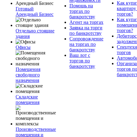
недвижимости
Как купи
Помощь на
квартиру
Готовый
торгах по
торгов?
Арендный Бизнес
банкротству
Как купи
Агент на торгах
помещени
Заявка на торги
торгов?
Отдельно стоящие
по банкротству
Дебиторс
здания
Сопровождение
задолжен
на торгах по
Спецтехн
Офисы
банкротству
торгов
Ваш лот с
Автомоб
торгов по
Организа
банкротству
торгов п
Помещения
банкротс
свободного
назначения
Складские
помещения
Производственные
помещения и