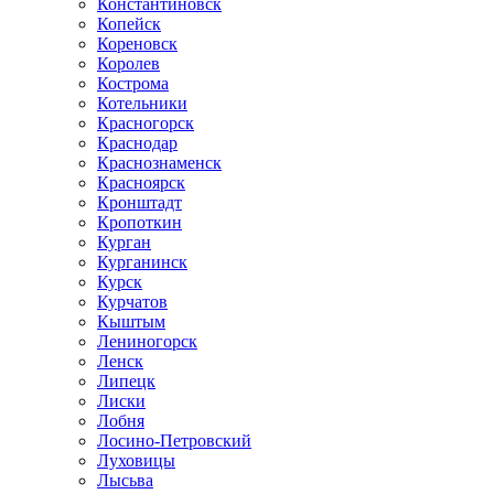
Константиновск
Копейск
Кореновск
Королев
Кострома
Котельники
Красногорск
Краснодар
Краснознаменск
Красноярск
Кронштадт
Кропоткин
Курган
Курганинск
Курск
Курчатов
Кыштым
Лениногорск
Ленск
Липецк
Лиски
Лобня
Лосино-Петровский
Луховицы
Лысьва