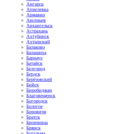
Ангарск
Апрелевка
Армавир
Арсеньев
Архангельск
Астрахань
Ахтубинск
Ахтырский
Балаково
Балашиха
Барнаул
Батайск
Белгород
Бердск
Берёзовский
Бийск
Биробиджан
Благовещенск
Богородск
Бологое
Боровичи
Братск
Бронницы
Брянск
Бугульма