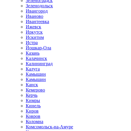
Зеленоградск
Зеленодольск
Ивангород
Иваново
Ивантеевка
Ижевск
Иркутск
Искитим
Истра
Йошкар-Ола
Казань
Калачинск
Калининград
Калуга
Камышин
Камышин
Канск
Кемерово
Керчь
Кимры
Кинель
Киров
Ковров
Коломна
Комсомольск-на-Амуре