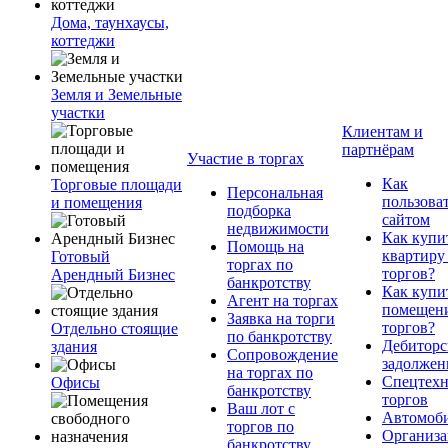
Дома, таунхаусы,
коттеджи
Земля и Земельные
участки
Клиентам и
партнёрам
Участие в торгах
Как
Торговые площади
Персональная
пользова
и помещения
подборка
сайтом
недвижимости
Как купи
Помощь на
квартиру
Готовый
торгах по
торгов?
Арендный Бизнес
банкротству
Как купи
Агент на торгах
помещени
Заявка на торги
торгов?
Отдельно стоящие
по банкротству
Дебиторс
здания
Сопровождение
задолжен
на торгах по
Спецтехн
Офисы
банкротству
торгов
Ваш лот с
Автомоб
торгов по
Организа
банкротству