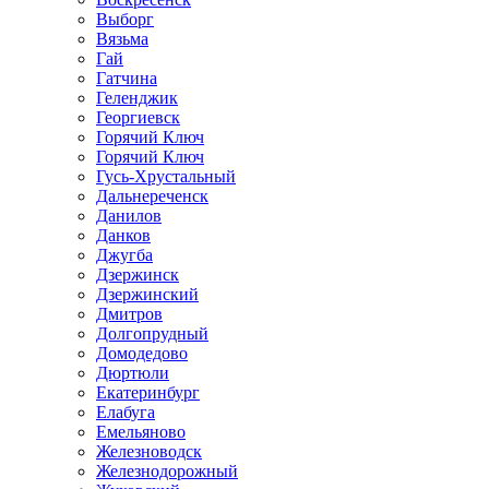
Выборг
Вязьма
Гай
Гатчина
Геленджик
Георгиевск
Горячий Ключ
Горячий Ключ
Гусь-Хрустальный
Дальнереченск
Данилов
Данков
Джугба
Дзержинск
Дзержинский
Дмитров
Долгопрудный
Домодедово
Дюртюли
Екатеринбург
Елабуга
Емельяново
Железноводск
Железнодорожный