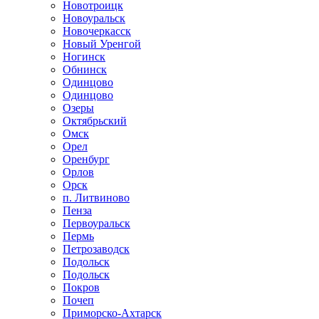
Новотроицк
Новоуральск
Новочеркасск
Новый Уренгой
Ногинск
Обнинск
Одинцово
Одинцово
Озеры
Октябрьский
Омск
Орел
Оренбург
Орлов
Орск
п. Литвиново
Пенза
Первоуральск
Пермь
Петрозаводск
Подольск
Подольск
Покров
Почеп
Приморско-Ахтарск