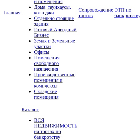
и помещения
Дома, таунхаусы,
Сопровождение
ЭТП по
Главная
коттеджи
торгов
банкротств
Отдельно стоящие
здания
Готовый Арендный
Бизнес
Земля и Земельные
участки
Офисы
Помещения
свободного
назначения
Производственные
помещения и
комплексы
Складские
помещения
Каталог
ВСЯ
НЕДВИЖИМОСТЬ
на торгах по
банкротству