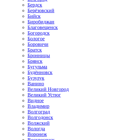
Бердск
Берёзовский
Бийск
Биробиджан
Благовещенск
Богородск
Бологое
Боровичи
Братск
Бронницы
Брянск
Бугульма
Будённовск
Бузулук
Ванино
Великий Новгород
Великий Устюг
Видное
Владимир
Волгоград
Волгодонск
Волжский
Вологда
Воронеж
Воскресенск