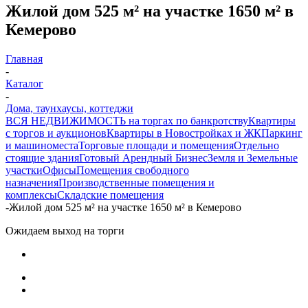
Жилой дом 525 м² на участке 1650 м² в
Кемерово
Главная
-
Каталог
-
Дома, таунхаусы, коттеджи
ВСЯ НЕДВИЖИМОСТЬ на торгах по банкротству
Квартиры
с торгов и аукционов
Квартиры в Новостройках и ЖК
Паркинг
и машиноместа
Торговые площади и помещения
Отдельно
стоящие здания
Готовый Арендный Бизнес
Земля и Земельные
участки
Офисы
Помещения свободного
назначения
Производственные помещения и
комплексы
Складские помещения
-
Жилой дом 525 м² на участке 1650 м² в Кемерово
Ожидаем выход на торги