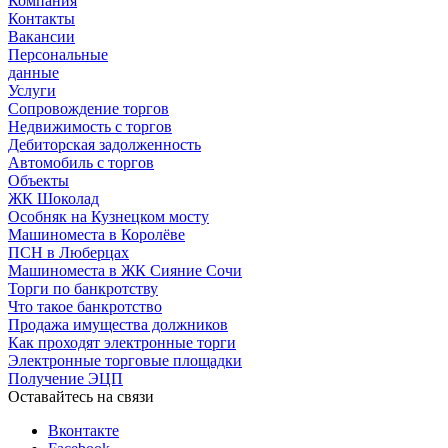
Компания
Контакты
Вакансии
Персональные
данные
Услуги
Сопровождение торгов
Недвижимость с торгов
Дебиторская задолженность
Автомобиль с торгов
Объекты
ЖК Шоколад
Особняк на Кузнецком мосту
Машиноместа в Королёве
ПСН в Люберцах
Машиноместа в ЖК Сияние Сочи
Торги по банкротству
Что такое банкротство
Продажа имущества должников
Как проходят электронные торги
Электронные торговые площадки
Получение ЭЦП
Оставайтесь на связи
Вконтакте