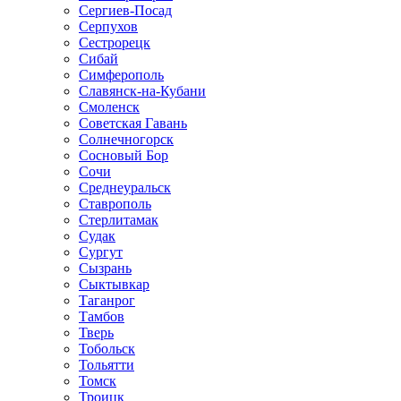
Сергиев-Посад
Серпухов
Сестрорецк
Сибай
Симферополь
Славянск-на-Кубани
Смоленск
Советская Гавань
Солнечногорск
Сосновый Бор
Сочи
Среднеуральск
Ставрополь
Стерлитамак
Судак
Сургут
Сызрань
Сыктывкар
Таганрог
Тамбов
Тверь
Тобольск
Тольятти
Томск
Троицк