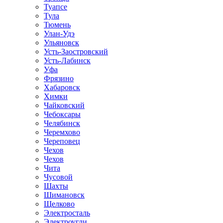
Туапсе
Тула
Тюмень
Улан-Удэ
Ульяновск
Усть-Заостровский
Усть-Лабинск
Уфа
Фрязино
Хабаровск
Химки
Чайковский
Чебоксары
Челябинск
Черемхово
Череповец
Чехов
Чехов
Чита
Чусовой
Шахты
Шимановск
Щелково
Электросталь
Электроугли