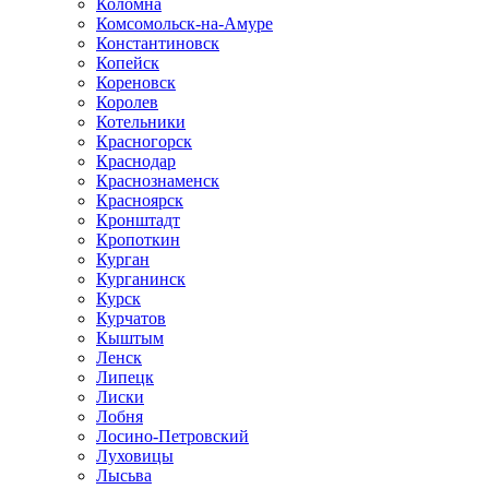
Коломна
Комсомольск-на-Амуре
Константиновск
Копейск
Кореновск
Королев
Котельники
Красногорск
Краснодар
Краснознаменск
Красноярск
Кронштадт
Кропоткин
Курган
Курганинск
Курск
Курчатов
Кыштым
Ленск
Липецк
Лиски
Лобня
Лосино-Петровский
Луховицы
Лысьва