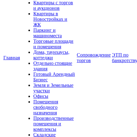
Квартиры с торгов
и аукционов
Квартиры в
Новостройках и
ЖК
Паркинг и
машиноместа
Торговые площади
и помещения
Дома, таунхаусы,
Сопровождение
ЭТП по
Главная
коттеджи
торгов
банкротств
Отдельно стоящие
здания
Готовый Арендный
Бизнес
Земля и Земельные
участки
Офисы
Помещения
свободного
назначения
Производственные
помещения и
комплексы
Складские