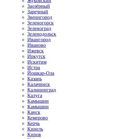
Жуковский
Заозёрный
Заречный
Звенигород
Зеленогорск
Зеленоград
Зеленодольск
Ивангород
Иваново
Ижевск
Иркутск
Искитим
Истра
Йошкар-Ола
Казань
Калачинск
Калининград
Калуга
Камышин
Камышин
Канск
Кемерово
Керчь
Кинель
Киров