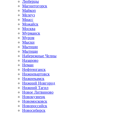
Люберцы
Магнитогорск
Майкоп
Мелеуз
Миасс
Можайск
Москва
Мурманск
Муром
Мыски
Мытищи
Мытищи
Набережные Челны
Назарово
Неман
Нефтеюганск
Нижневартовск
Нижнекамск
Нижний Новгород
Нижний Тагил
Новое Литвиново
Новокузнецк
Новомосковск
Новороссийск
Новосибирск