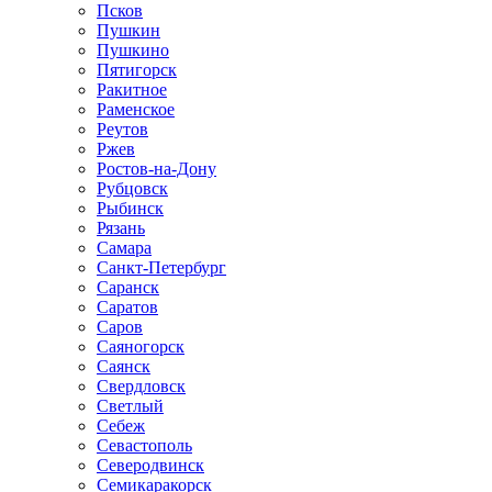
Псков
Пушкин
Пушкино
Пятигорск
Ракитное
Раменское
Реутов
Ржев
Ростов-на-Дону
Рубцовск
Рыбинск
Рязань
Самара
Санкт-Петербург
Саранск
Саратов
Саров
Саяногорск
Саянск
Свердловск
Светлый
Себеж
Севастополь
Северодвинск
Семикаракорск