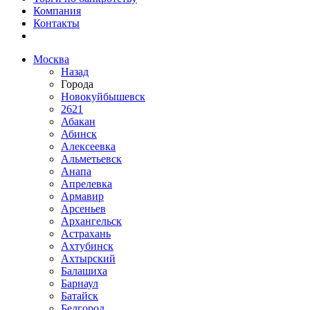
Компания
Контакты
Москва
Назад
Города
Новокуйбышевск
2621
Абакан
Абинск
Алексеевка
Альметьевск
Анапа
Апрелевка
Армавир
Арсеньев
Архангельск
Астрахань
Ахтубинск
Ахтырский
Балашиха
Барнаул
Батайск
Белгород